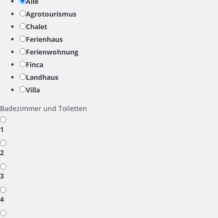
Alle
Agrotourismus
Chalet
Ferienhaus
Ferienwohnung
Finca
Landhaus
Villa
Badezimmer und Toiletten
1
2
3
4