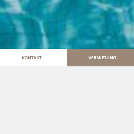
KONTAKT
VERMIETUNG
HIER BEGINNT
MEHR ALS EIN
URLAUB!
Erleben Sie ein einzigartiges Erlebnis auf
Mallorca, einem authentischen und
idyllischen Paradies.