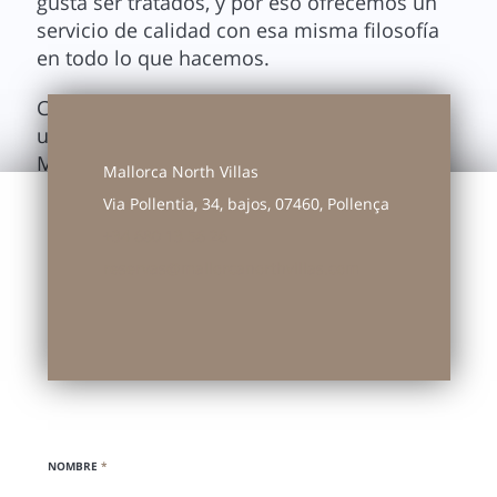
gusta ser tratados, y por eso ofrecemos un
servicio de calidad con esa misma filosofía
en todo lo que hacemos.
Con Mallorca North Villas, tu experiencia en
una de nuestras villas en el norte de
Mallorca será única.
Mallorca North Villas
Via Pollentia, 34, bajos, 07460, Pollença
+34 680 13 56 26
reservas@mallorcanorthvillas.com
NOMBRE
*