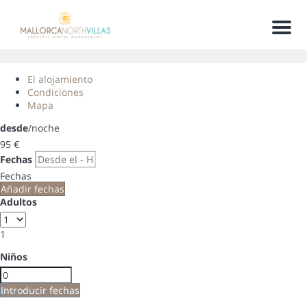
Men
El alojamiento
Condiciones
Mapa
desde
/noche
95
€
Fechas
Fechas
Añadir fechas
Adultos
1
Niños
Introducir fechas