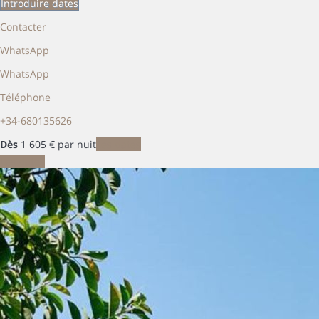
Introduire dates
Contacter
WhatsApp
WhatsApp
Téléphone
+34-680135626
Dès
1 605
€
par nuit
Les dates
Les dates