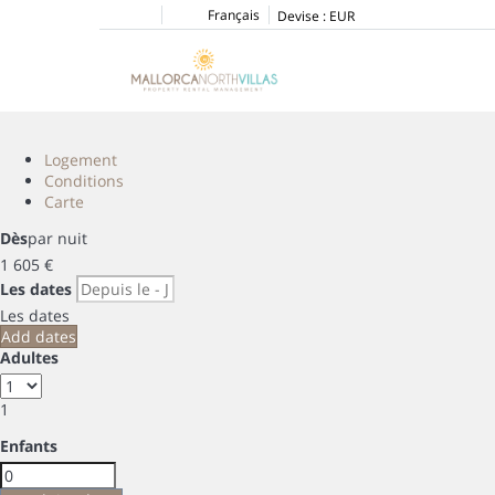
Français
Devise :
EUR
Logement
Conditions
Carte
Dès
par nuit
1 605
€
Les dates
Les dates
Add dates
Adultes
1
Enfants