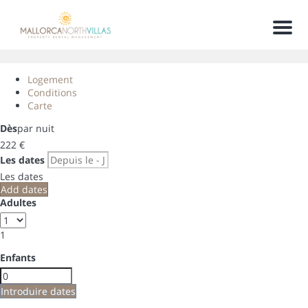
Men
Logement
Conditions
Carte
Dès
par nuit
222
€
Les dates
Les dates
Add dates
Adultes
1
Enfants
Introduire dates