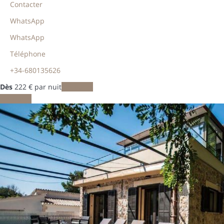
Contacter
WhatsApp
WhatsApp
Téléphone
+34-680135626
Dès
222
€
par nuit
Les dates
Les dates