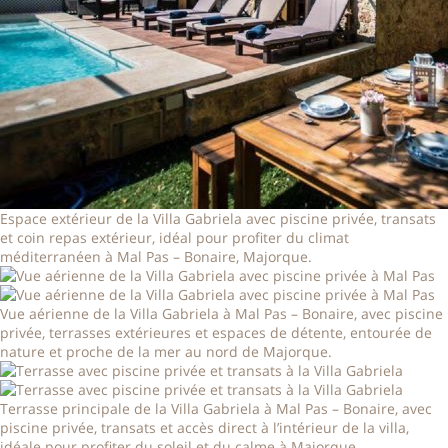
Espace extérieur de la Villa Gabriela avec piscine privée, transats
et coin repas extérieur, idéal pour profiter du climat
méditerranéen à Mal Pas – Bonaire, Majorque.
Vue aérienne de la Villa Gabriela à Mal Pas – Bonaire, avec piscine
privée, terrasses extérieures et espaces de détente, entourée de
nature et proche de la mer au nord de Majorque.
Terrasse principale de la Villa Gabriela à Mal Pas – Bonaire, avec
piscine privée, transats et accès direct à l’intérieur de la villa,
idéale pour profiter du soleil et du calme à Majorque.