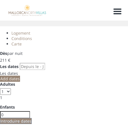
Men
Logement
Conditions
Carte
Dès
par nuit
211
€
Les dates
Les dates
Add dates
Adultes
1
Enfants
Introduire dates