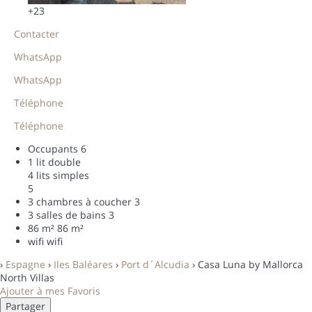
+23
Contacter
WhatsApp
WhatsApp
Téléphone
Téléphone
Occupants
6
1 lit double
4 lits simples
5
3 chambres à coucher
3
3 salles de bains
3
86 m²
86 m²
wifi
wifi
›
Espagne
›
Iles Baléares
›
Port d´Alcudia
› Casa Luna by Mallorca
North Villas
Ajouter à mes Favoris
Partager