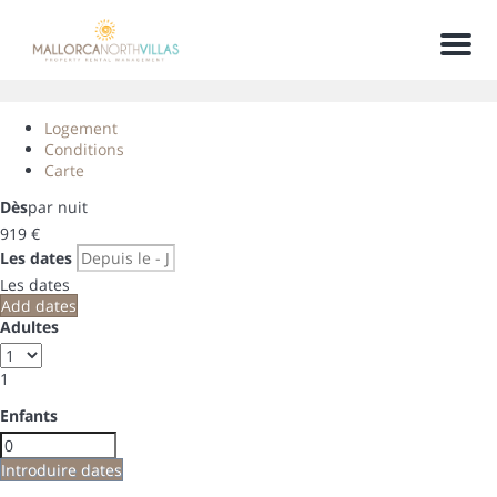
Men
Logement
Conditions
Carte
Dès
par nuit
919
€
Les dates
Les dates
Add dates
Adultes
1
Enfants
Introduire dates